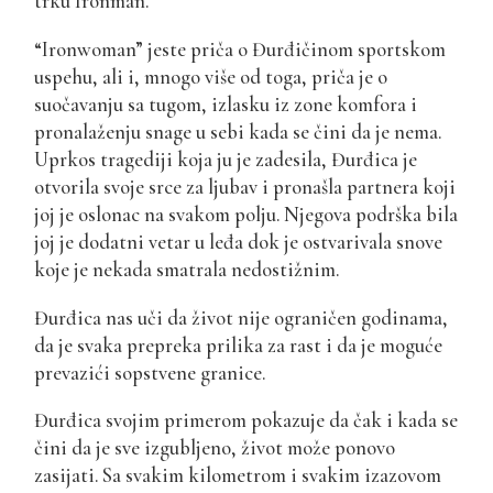
trku Ironman.
“Ironwoman” jeste priča o Đurđičinom sportskom
uspehu, ali i, mnogo više od toga, priča je o
suočavanju sa tugom, izlasku iz zone komfora i
pronalaženju snage u sebi kada se čini da je nema.
Uprkos tragediji koja ju je zadesila, Đurđica je
otvorila svoje srce za ljubav i pronašla partnera koji
joj je oslonac na svakom polju. Njegova podrška bila
joj je dodatni vetar u leđa dok je ostvarivala snove
koje je nekada smatrala nedostižnim.
Đurđica nas uči da život nije ograničen godinama,
da je svaka prepreka prilika za rast i da je moguće
prevazići sopstvene granice.
Đurđica svojim primerom pokazuje da čak i kada se
čini da je sve izgubljeno, život može ponovo
zasijati. Sa svakim kilometrom i svakim izazovom