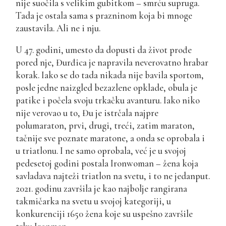
nije suočila s velikim gubitkom – smrću supruga.
Tada je ostala sama s prazninom koja bi mnoge
zaustavila. Ali ne i nju.
U 47. godini, umesto da dopusti da život prođe
pored nje, Đurđica je napravila neverovatno hrabar
korak. Iako se do tada nikada nije bavila sportom,
posle jedne naizgled bezazlene opklade, obula je
patike i počela svoju trkačku avanturu. Iako niko
nije verovao u to, Đu je istrčala najpre
polumaraton, prvi, drugi, treći, zatim maraton,
tačnije sve poznate maratone, a onda se oprobala i
u triatlonu. I ne samo oprobala, već je u svojoj
pedesetoj godini postala Ironwoman – žena koja
savladava najteži triatlon na svetu, i to ne jedanput.
2021. godinu završila je kao najbolje rangirana
takmičarka na svetu u svojoj kategoriji, u
konkurenciji 1650 žena koje su uspešno završile