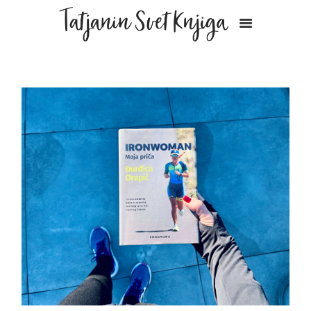
POČETAK
PREPORUKE KNJIGA
BLOG
NEWSLETTER
KURS
O MENI