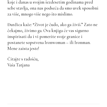
koje i danas u svojim šezdesetim godinama pred
sebe stavlja, ona nas podseća da smo uvek sposobni
za više, mnogo više nego što mislimo.
Đurđica kaže: “Život je čudo, ako ga živiš.” Zato ne
čekajmo, živimo ga. Ova knjiga će vas sigurno
inspirisati da i vi pomerite svoje granice i
postanete sopstvena Ironwoman – ili Ironman.
Mene zaista jeste!
Čitajte s radošću,
Vaša Tatjana