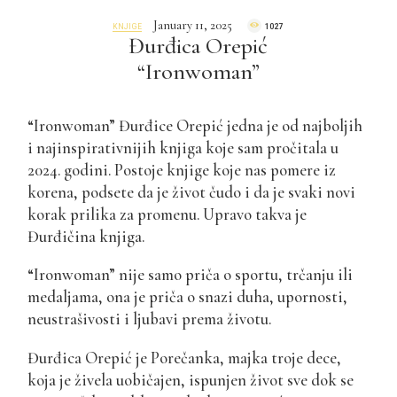
January 11, 2025
KNJIGE
1027
Đurđica Orepić
“Ironwoman”
“Ironwoman” Đurđice Orepić jedna je od najboljih
i najinspirativnijih knjiga koje sam pročitala u
2024. godini. Postoje knjige koje nas pomere iz
korena, podsete da je život čudo i da je svaki novi
korak prilika za promenu. Upravo takva je
Đurđičina knjiga.
“Ironwoman” nije samo priča o sportu, trčanju ili
medaljama, ona je priča o snazi duha, upornosti,
neustrašivosti i ljubavi prema životu.
Đurđica Orepić je Porečanka, majka troje dece,
koja je živela uobičajen, ispunjen život sve dok se